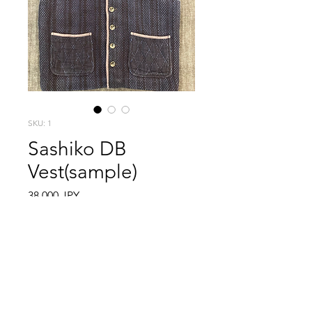
SKU: 1
Sashiko DB
Vest(sample)
Precio
38.000 JPY
Cantidad
*
Agregar al carrito